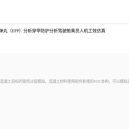
弹丸（EFP）分析
穿甲防护分析
驾驶舱乘员人机工效仿真
对混凝土目标的毁伤过程模拟，混凝土材料使用软件新增的RHT本构，可以模