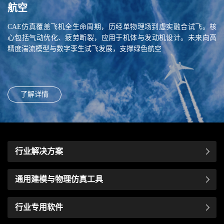
航空
能源电力
CAE仿真覆盖飞机全生命周期，历经单物理场到虚实融合试飞。核
面向风电、核电及输变电设备，经历结构校核到电网级数字孪生。
心包括气动优化、疲劳断裂，应用于机体与发动机设计。未来向高
核心为流热固耦合与绝缘老化评估。未来主攻瞬态仿真与AI故障预
精度湍流模型与数字孪生试飞发展，支撑绿色航空
警，保障电网安全
了解详情
了解详情
行业解决方案
通用建模与物理仿真工具
行业专用软件