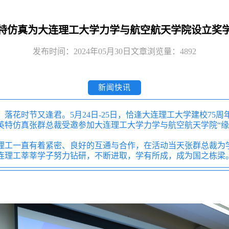
特仿真为大连理工大学力学与航空航天学院设立奖
发布时间：2024年05月30日
文章浏览量：4892
新闻快讯
，落花时节又逢君。
5
月
24
日
-25
日，恰逢大连理工大学建校
75
周
英特仿真张群总裁受邀参加大连理工大学力学与航空航天学院“缘
理工一直有着紧密、良好的互通与合作，在活动当天张群总裁为
连理工莘莘学子努力钻研，不断进取，学有所成，成为国之栋梁