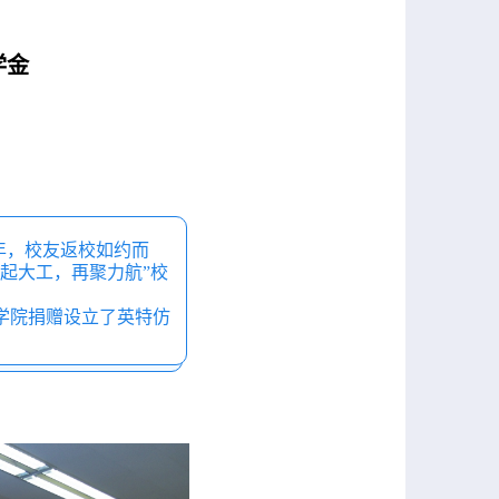
学金
年，校友返校如约而
起大工，再聚力航”校
学院捐赠设立了英特仿
。